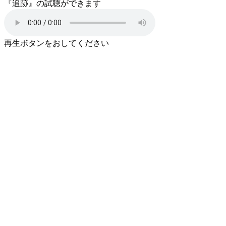
『追跡』の試聴ができます
再生ボタンをおしてください
上級コース
『ゲームの達人』
ダイアモンドラッシュに沸く南アフリカからはじま
り、 巨大企業と社長一族の盛衰を壮大なスケールで描
く物語。