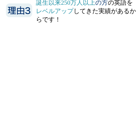
誕生以来250万人以上
の方
の英語を
レベルアップ
してきた実績があるか
らです！
初級コース
『家出のドリッピー』
シドニィ・シェルダンが日本人の英語初心者向けに書
き下ろした物語です。
初級コース